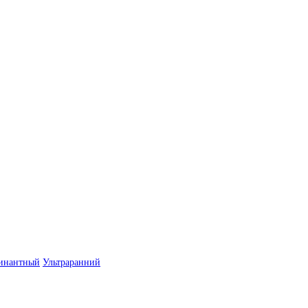
инантный
Ультраранний