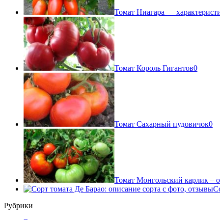
Томат Ниагара — характеристи
Томат Король Гигантов
0
Томат Сахарный пудовичок
0
Томат Монгольский карлик – о
С
Рубрики