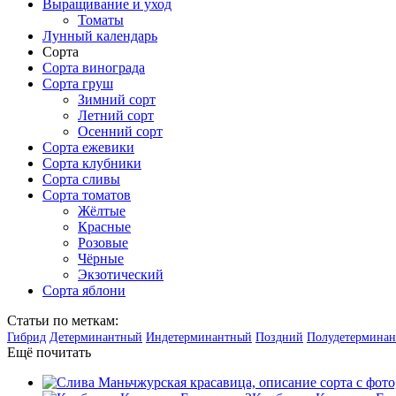
Выращивание и уход
Томаты
Лунный календарь
Сорта
Сорта винограда
Сорта груш
Зимний сорт
Летний сорт
Осенний сорт
Сорта ежевики
Сорта клубники
Сорта сливы
Сорта томатов
Жёлтые
Красные
Розовые
Чёрные
Экзотический
Сорта яблони
Статьи по меткам:
Гибрид
Детерминантный
Индетерминантный
Поздний
Полудетермина
Ещё почитать