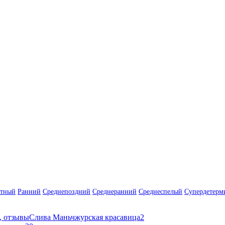
нтный
Ранний
Среднепоздний
Среднеранний
Среднеспелый
Супердетерм
Слива Маньчжурская красавица
2