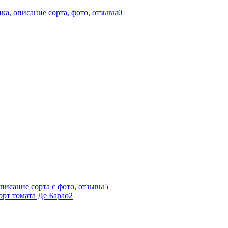
ка, описание сорта, фото, отзывы
0
писание сорта с фото, отзывы
5
орт томата Де Барао
2