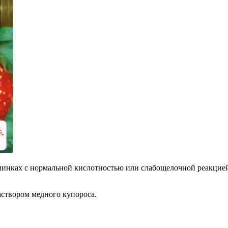
углинках с нормальной кислотностью или слабощелочной реакцие
аствором медного купороса.