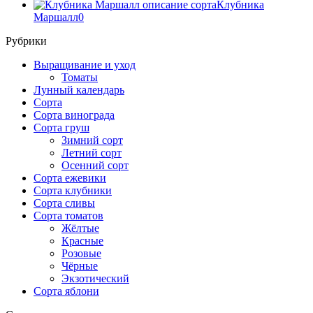
Клубника
Маршалл
0
Рубрики
Выращивание и уход
Томаты
Лунный календарь
Сорта
Сорта винограда
Сорта груш
Зимний сорт
Летний сорт
Осенний сорт
Сорта ежевики
Сорта клубники
Сорта сливы
Сорта томатов
Жёлтые
Красные
Розовые
Чёрные
Экзотический
Сорта яблони