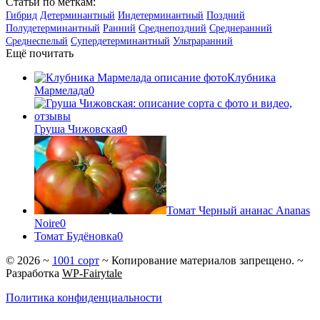
Статьи по меткам:
Гибрид
Детерминантный
Индетерминантный
Поздний
Полудетерминантный
Ранний
Среднепоздний
Среднеранний
Среднеспелый
Супердетерминантный
Ультраранний
Ещё почитать
Клубника
Мармелада
0
Груша Чижовская
0
Томат Черный ананас Ananas
Noire
0
Томат Будёновка
0
©
2026
~
1001 сорт
~ Копирование материалов запрещено. ~
Разработка
WP-Fairytale
Политика конфиденциальности