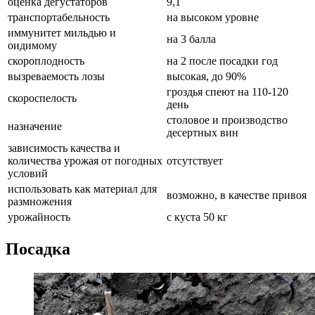
оценка дегустаторов
9,1
транспортабельность
на высоком уровне
иммунитет мильдью и
на 3 балла
оидимому
скороплодность
на 2 после посадки год
вызреваемость лозы
высокая, до 90%
гроздья спеют на 110-120
скороспелость
день
столовое и производство
назначение
десертных вин
зависимость качества и
количества урожая от погодных
отсутствует
условий
использовать как материал для
возможно, в качестве привоя
размножения
урожайность
с куста 50 кг
Посадка