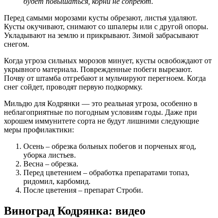
будет повышаться, корни не сопреют.
Перед самыми морозами кусты обрезают, листья удаляют.
Кусты окучивают, снимают со шпалеры или с другой опоры.
Укладывают на землю и прикрывают. Зимой забрасывают
снегом.
Когда угроза сильных морозов минует, кусты освобождают от
укрывного материала. Поврежденные побеги вырезают.
Почву от штамба отгребают и мульчируют перегноем. Когда
снег сойдет, проводят первую подкормку.
Мильдю для Кодрянки — это реальная угроза, особенно в
неблагоприятные по погодным условиям годы. Даже при
хорошем иммунитете сорта не будут лишними следующие
меры профилактики:
Осень – обрезка больных побегов и порченых ягод,
уборка листьев.
Весна – обрезка.
Перед цветением – обработка препаратами топаз,
ридомил, карбомид.
После цветения – препарат Строби.
Виноград Кодрянка: видео