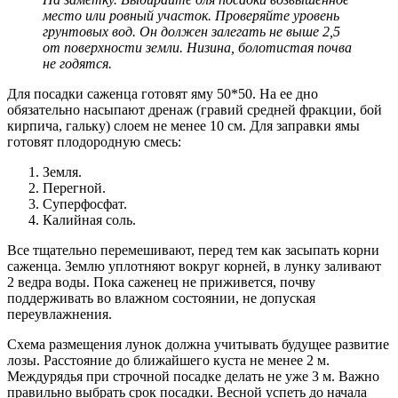
место или ровный участок. Проверяйте уровень
грунтовых вод. Он должен залегать не выше 2,5
от поверхности земли. Низина, болотистая почва
не годятся.
Для посадки саженца готовят яму 50*50. На ее дно
обязательно насыпают дренаж (гравий средней фракции, бой
кирпича, гальку) слоем не менее 10 см. Для заправки ямы
готовят плодородную смесь:
Земля.
Перегной.
Суперфосфат.
Калийная соль.
Все тщательно перемешивают, перед тем как засыпать корни
саженца. Землю уплотняют вокруг корней, в лунку заливают
2 ведра воды. Пока саженец не приживется, почву
поддерживать во влажном состоянии, не допуская
переувлажнения.
Схема размещения лунок должна учитывать будущее развитие
лозы. Расстояние до ближайшего куста не менее 2 м.
Междурядья при строчной посадке делать не уже 3 м. Важно
правильно выбрать срок посадки. Весной успеть до начала