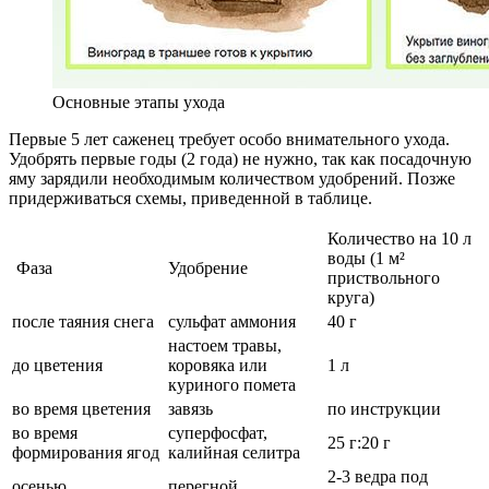
Основные этапы ухода
Первые 5 лет саженец требует особо внимательного ухода.
Удобрять первые годы (2 года) не нужно, так как посадочную
яму зарядили необходимым количеством удобрений. Позже
придерживаться схемы, приведенной в таблице.
Количество на 10 л
воды (1 м²
Фаза
Удобрение
приствольного
круга)
после таяния снега
сульфат аммония
40 г
настоем травы,
до цветения
коровяка или
1 л
куриного помета
во время цветения
завязь
по инструкции
во время
суперфосфат,
25 г:20 г
формирования ягод
калийная селитра
2-3 ведра под
осенью
перегной