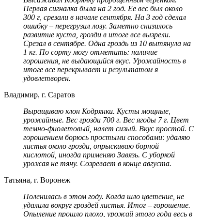
Первая сигналка была на 2 год. Ее вес был около
300 г, срезали в начале сентября. На 3 год сделал
ошибку – перегрузил лозу. Заметно снизилось
развитие куста, грозди в итоге все вызрели.
Срезал в сентябре. Одна гроздь из 10 вытянула на
1 кг. По сорту могу отметить: наличие
горошения, не выдающийся вкус. Урожайность в
итоге все перекрывает и результатом я
удовлетворен.
Владимир, г. Саратов
Выращиваю клон Кодрянки. Кусты мощные,
урожайные. Вес грозди 700 г. Вес ягоды 7 г. Цвет
темно-фиолетовый, налет сизый. Вкус простой. С
горошением борюсь простыми способами: удаляю
листья около грозди, опрыскиваю борной
кислотой, иногда применяю Завязь. С уборкой
урожая не тяну. Созревает в конце августа.
Татьяна, г. Воронеж
Поленилась в этом году. Когда шло цветение, не
удалила вокруг гроздей листья. Итог – горошение.
Опыление прошло плохо, урожай этого года весь в