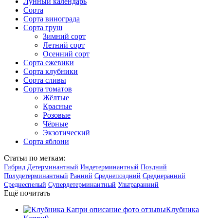
Лунный календарь
Сорта
Сорта винограда
Сорта груш
Зимний сорт
Летний сорт
Осенний сорт
Сорта ежевики
Сорта клубники
Сорта сливы
Сорта томатов
Жёлтые
Красные
Розовые
Чёрные
Экзотический
Сорта яблони
Статьи по меткам:
Гибрид
Детерминантный
Индетерминантный
Поздний
Полудетерминантный
Ранний
Среднепоздний
Среднеранний
Среднеспелый
Супердетерминантный
Ультраранний
Ещё почитать
Клубника