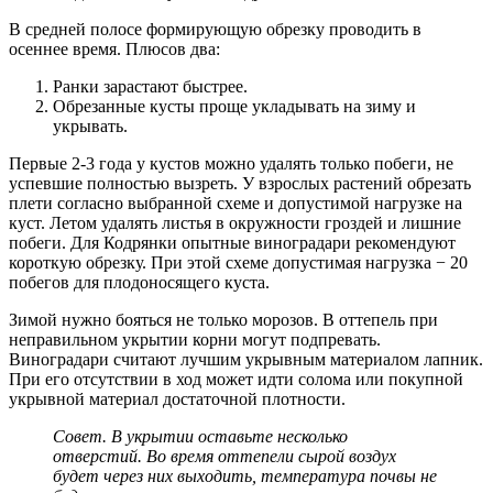
В средней полосе формирующую обрезку проводить в
осеннее время. Плюсов два:
Ранки зарастают быстрее.
Обрезанные кусты проще укладывать на зиму и
укрывать.
Первые 2-3 года у кустов можно удалять только побеги, не
успевшие полностью вызреть. У взрослых растений обрезать
плети согласно выбранной схеме и допустимой нагрузке на
куст. Летом удалять листья в окружности гроздей и лишние
побеги. Для Кодрянки опытные виноградари рекомендуют
короткую обрезку. При этой схеме допустимая нагрузка − 20
побегов для плодоносящего куста.
Зимой нужно бояться не только морозов. В оттепель при
неправильном укрытии корни могут подпревать.
Виноградари считают лучшим укрывным материалом лапник.
При его отсутствии в ход может идти солома или покупной
укрывной материал достаточной плотности.
Совет. В укрытии оставьте несколько
отверстий. Во время оттепели сырой воздух
будет через них выходить, температура почвы не