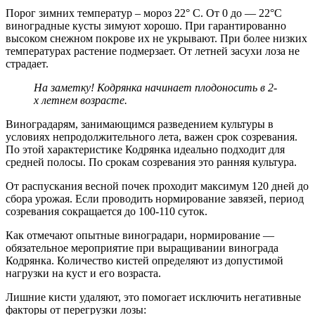
Порог зимних температур – мороз 22° C. От 0 до — 22°C
виноградные кусты зимуют хорошо. При гарантированно
высоком снежном покрове их не укрывают. При более низких
температурах растение подмерзает. От летней засухи лоза не
страдает.
На заметку! Кодрянка начинает плодоносить в 2-
х летнем возрасте.
Виноградарям, занимающимся разведением культуры в
условиях непродолжительного лета, важен срок созревания.
По этой характеристике Кодрянка идеально подходит для
средней полосы. По срокам созревания это ранняя культура.
От распускания весной почек проходит максимум 120 дней до
сбора урожая. Если проводить нормирование завязей, период
созревания сокращается до 100-110 суток.
Как отмечают опытные виноградари, нормирование —
обязательное мероприятие при выращивании винограда
Кодрянка. Количество кистей определяют из допустимой
нагрузки на куст и его возраста.
Лишние кисти удаляют, это помогает исключить негативные
факторы от перегрузки лозы: