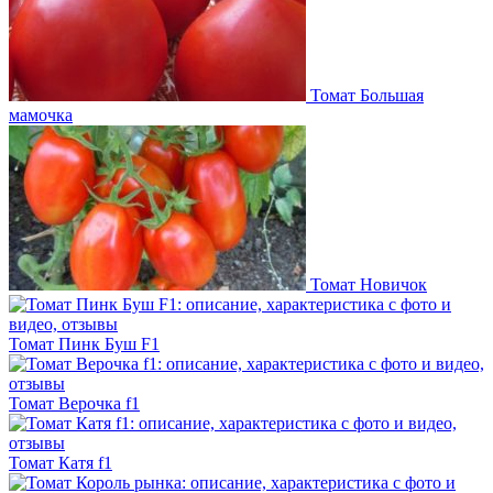
Томат Большая
мамочка
Томат Новичок
Томат Пинк Буш F1
Томат Верочка f1
Томат Катя f1