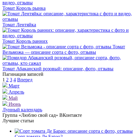
Томат Король рынка
Томат Лентяйка
Томат Король ранних
Томат
Вельможа — описание сорта с фото, отзывы
Томат Абаканский розовый: описание, фото, отзывы
Пагинация записей
1
2
3
4
Вперед
Март
Апрель
Май
Июнь
Лунный календарь
Группа «Люблю свой сад» ВКонтакте
Лучшие статьи
Сорт томата Де Барао
2