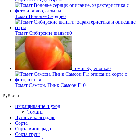
Томат Воловье Сердце
0
Томат Сибирские шаньги
0
Томат Будёновка
0
Томат Самсон, Пинк Самсон F1
0
Рубрики
Выращивание и уход
Томаты
Лунный календарь
Сорта
Сорта винограда
Сорта груш