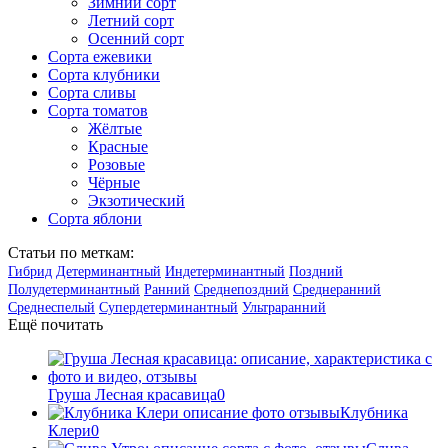
Зимний сорт
Летний сорт
Осенний сорт
Сорта ежевики
Сорта клубники
Сорта сливы
Сорта томатов
Жёлтые
Красные
Розовые
Чёрные
Экзотический
Сорта яблони
Статьи по меткам:
Гибрид
Детерминантный
Индетерминантный
Поздний
Полудетерминантный
Ранний
Среднепоздний
Среднеранний
Среднеспелый
Супердетерминантный
Ультраранний
Ещё почитать
Груша Лесная красавица
0
Клубника
Клери
0