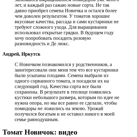
лет, и каждый раз сажаю новые сорта. Не так
давно приобрел семена Новичка и остался более
чем доволен результатом. У томатов хорошие
вкусовые качества, рассада и сами кустарники не
требуют сложного ухода. Для выращивания
использовал открытые грядки. В будущем году
хочу попробовать посадить розовую
разновидность и Де люкс.
Андрей, Иркутск
С Новичком познакомился у родственников, а
заинтересовали они меня тем что все кустарники
были усыпаны плодами. Семена выбрали из
одного сорванного томата, и посадили их на
следующий год. Качества сорта все были
сохранены. В результате в теплице появились
кустики небольшого размера, которым по идее не
нужна опора, но мы все равно ее сделали, чтобы
помидоры не ложились на землю. Урожай
получился богатым и не оставил никого в моей
семье равнодушным.
Томат Новичок: видео