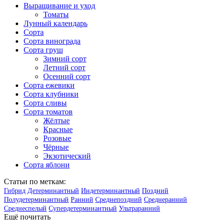
Выращивание и уход
Томаты
Лунный календарь
Сорта
Сорта винограда
Сорта груш
Зимний сорт
Летний сорт
Осенний сорт
Сорта ежевики
Сорта клубники
Сорта сливы
Сорта томатов
Жёлтые
Красные
Розовые
Чёрные
Экзотический
Сорта яблони
Статьи по меткам:
Гибрид
Детерминантный
Индетерминантный
Поздний
Полудетерминантный
Ранний
Среднепоздний
Среднеранний
Среднеспелый
Супердетерминантный
Ультраранний
Ещё почитать