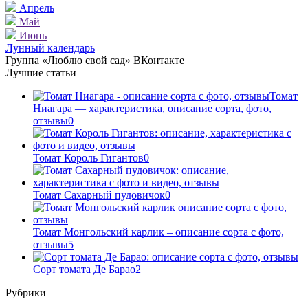
Апрель
Май
Июнь
Лунный календарь
Группа «Люблю свой сад» ВКонтакте
Лучшие статьи
Томат
Ниагара — характеристика, описание сорта, фото,
отзывы
0
Томат Король Гигантов
0
Томат Сахарный пудовичок
0
Томат Монгольский карлик – описание сорта с фото,
отзывы
5
Сорт томата Де Барао
2
Рубрики