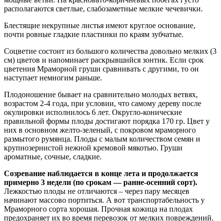
располагаются светлые, слабозаметные мелкие чечевички.
Блестящие некрупные листья имеют круглое основание,
почти ровные гладкие пластинки по краям зубчатые.
Соцветие состоит из большого количества довольно мелких (3
см) цветов и напоминает раскрывшийся зонтик. Если срок
цветения Мраморной груши сравнивать с другими, то он
наступает немногим раньше.
Плодоношение бывает на сравнительно молодых ветвях,
возрастом 2-4 года, при условии, что самому дереву после
окулировки исполнилось 6 лет. Округло-конические
правильной формы плоды достигают порядка 170 гр. Цвет у
них в основном желто-зеленый, с покровом мраморного
размытого румянца. Плоды с малым количеством семян и
крупнозернистой нежной кремовой мякотью. Груши
ароматные, сочные, сладкие.
Созревание наблюдается в конце лета и продолжается
примерно 3 недели (по срокам — ранне-осенний сорт).
Лежкостью плоды не отличаются – через пару месяцев
начинают массово портиться. А вот транспортабельность у
Мраморного сорта хорошая. Прочная кожица на плодах
предохраняет их во время перевозок от мелких повреждений.