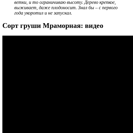
ветки, и то ограничиваю высоту. Дерево крепкое,
выживает, даже плодоносит. Знал бы – с первого
года укоротил и не запускал.
Сорт груши Мраморная: видео