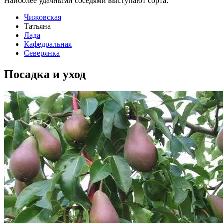
Наиболее удачными соседями выступают сорта:
Чижовская
Татьяна
Лада
Кафедральная
Северянка
Посадка и уход