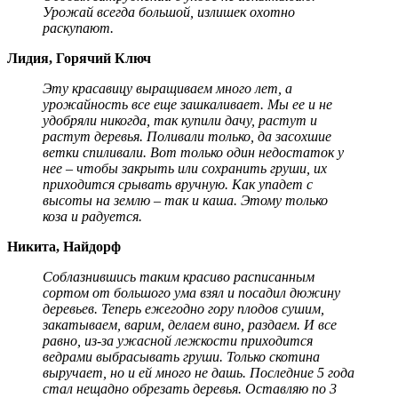
Урожай всегда большой, излишек охотно
раскупают.
Лидия, Горячий Ключ
Эту красавицу выращиваем много лет, а
урожайность все еще зашкаливает. Мы ее и не
удобряли никогда, так купили дачу, растут и
растут деревья. Поливали только, да засохшие
ветки спиливали. Вот только один недостаток у
нее – чтобы закрыть или сохранить груши, их
приходится срывать вручную. Как упадет с
высоты на землю – так и каша. Этому только
коза и радуется.
Никита, Найдорф
Соблазнившись таким красиво расписанным
сортом от большого ума взял и посадил дюжину
деревьев. Теперь ежегодно гору плодов сушим,
закатываем, варим, делаем вино, раздаем. И все
равно, из-за ужасной лежкости приходится
ведрами выбрасывать груши. Только скотина
выручает, но и ей много не дашь. Последние 5 года
стал нещадно обрезать деревья. Оставляю по 3