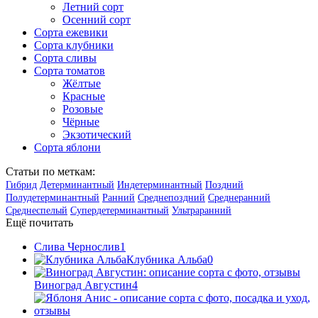
Летний сорт
Осенний сорт
Сорта ежевики
Сорта клубники
Сорта сливы
Сорта томатов
Жёлтые
Красные
Розовые
Чёрные
Экзотический
Сорта яблони
Статьи по меткам:
Гибрид
Детерминантный
Индетерминантный
Поздний
Полудетерминантный
Ранний
Среднепоздний
Среднеранний
Среднеспелый
Супердетерминантный
Ультраранний
Ещё почитать
Слива Чернослив
1
Клубника Альба
0
Виноград Августин
4