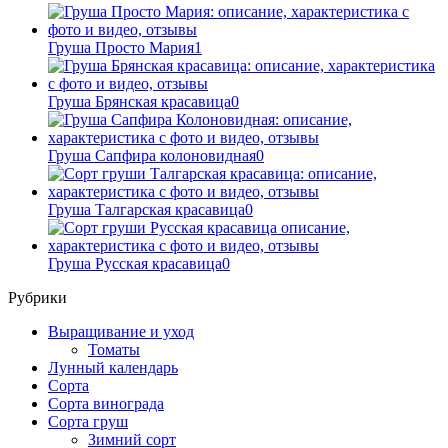
Груша Просто Мария
1
Груша Брянская красавица
0
Груша Сапфира колоновидная
0
Груша Талгарская красавица
0
Груша Русская красавица
0
Рубрики
Выращивание и уход
Томаты
Лунный календарь
Сорта
Сорта винограда
Сорта груш
Зимний сорт