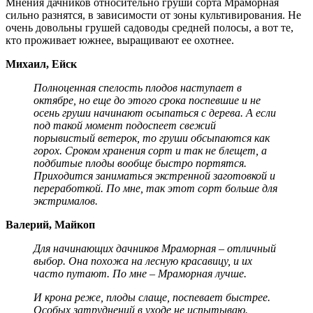
Мнения дачников относительно груши сорта Мраморная
сильно разнятся, в зависимости от зоны культивирования. Не
очень довольны грушей садоводы средней полосы, а вот те,
кто проживает южнее, выращивают ее охотнее.
Михаил, Ейск
Полноценная спелость плодов наступает в
октябре, но еще до этого срока поспевшие и не
осень груши начинают осыпаться с дерева. А если
под такой момент подоспеет свежий
порывистый ветерок, то груши обсыпаются как
горох. Сроком хранения сорт и так не блещет, а
подбитые плоды вообще быстро портятся.
Приходится заниматься экстренной заготовкой и
переработкой. По мне, так этот сорт больше для
экстрималов.
Валерий, Майкоп
Для начинающих дачников Мраморная – отличный
выбор. Она похожа на лесную красавицу, и их
часто путают. По мне – Мраморная лучше.
И крона реже, плоды слаще, поспевает быстрее.
Особых затруднений в уходе не испытываю.