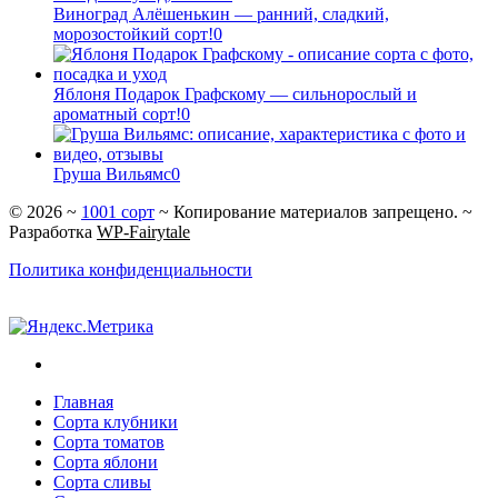
Виноград Алёшенькин — ранний, сладкий,
морозостойкий сорт!
0
Яблоня Подарок Графскому — сильнорослый и
ароматный сорт!
0
Груша Вильямс
0
©
2026
~
1001 сорт
~ Копирование материалов запрещено. ~
Разработка
WP-Fairytale
Политика конфиденциальности
Главная
Сорта клубники
Сорта томатов
Сорта яблони
Сорта сливы