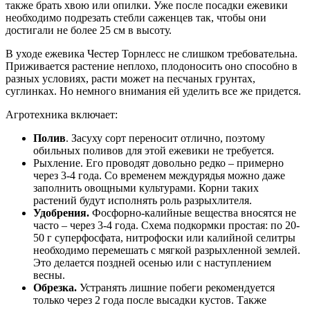
также брать хвою или опилки. Уже после посадки ежевики
необходимо подрезать стебли саженцев так, чтобы они
достигали не более 25 см в высоту.
В уходе ежевика Честер Торнлесс не слишком требовательна.
Приживается растение неплохо, плодоносить оно способно в
разных условиях, расти может на песчаных грунтах,
суглинках. Но немного внимания ей уделить все же придется.
Агротехника включает:
Полив
. Засуху сорт переносит отлично, поэтому
обильных поливов для этой ежевики не требуется.
Рыхление. Его проводят довольно редко – примерно
через 3-4 года. Со временем междурядья можно даже
заполнить овощными культурами. Корни таких
растений будут исполнять роль разрыхлителя.
Удобрения.
Фосфорно-калийные вещества вносятся не
часто – через 3-4 года. Схема подкормки простая: по 20-
50 г суперфосфата, нитрофоски или калийной селитры
необходимо перемешать с мягкой разрыхленной землей.
Это делается поздней осенью или с наступлением
весны.
Обрезка.
Устранять лишние побеги рекомендуется
только через 2 года после высадки кустов. Также