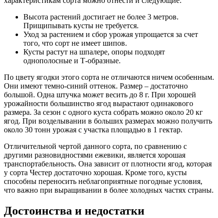
характеристикам сорта можно отнести и следующие:
Высота растений достигает не более 3 метров.
Прищипывать кусты не требуется.
Уход за растением и сбор урожая упрощается за счет
того, что сорт не имеет шипов.
Кусты растут на шпалере, опоры подходят
однополосные и Т-образные.
По цвету ягодки этого сорта не отличаются ничем особенным.
Они имеют темно-синий оттенок. Размер – достаточно
большой. Одна штучка может весить до 8 г. При хорошей
урожайности большинство ягод вырастают одинакового
размера. За сезон с одного куста собрать можно около 20 кг
ягод. При возделывании в больших размерах можно получить
около 30 тонн урожая с участка площадью в 1 гектар.
Отличительной чертой данного сорта, по сравнению с
другими разновидностями ежевики, является хорошая
транспортабельность. Она зависит от плотности ягод, которая
у сорта Честер достаточно хорошая. Кроме того, кусты
способны переносить неблагоприятные погодные условия,
что важно при выращивании в более холодных частях страны.
Достоинства и недостатки