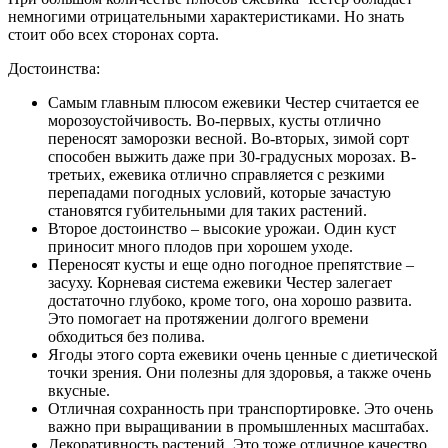
немногими отрицательными характеристиками. Но знать
стоит обо всех сторонах сорта.
Достоинства:
Самым главным плюсом ежевики Честер считается ее
морозоустойчивость. Во-первых, кусты отлично
переносят заморозки весной. Во-вторых, зимой сорт
способен выжить даже при 30-градусных морозах. В-
третьих, ежевика отлично справляется с резкими
перепадами погодных условий, которые зачастую
становятся губительными для таких растений.
Второе достоинство – высокие урожаи. Один куст
приносит много плодов при хорошем уходе.
Переносят кусты и еще одно погодное препятствие –
засуху. Корневая система ежевики Честер залегает
достаточно глубоко, кроме того, она хорошо развита.
Это помогает на протяжении долгого времени
обходиться без полива.
Ягоды этого сорта ежевики очень ценные с диетической
точки зрения. Они полезны для здоровья, а также очень
вкусные.
Отличная сохранность при транспортировке. Это очень
важно при выращивании в промышленных масштабах.
Декоративность растений. Это тоже отличное качество,