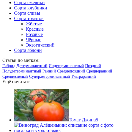
Сорта ежевики
Сорта клубники
Сорта сливы
Сорта томатов
Жёлтые
Красные
Розовые
Чёрные
Экзотический
Сорта яблони
Статьи по меткам:
Гибрид
Детерминантный
Индетерминантный
Поздний
Полудетерминантный
Ранний
Среднепоздний
Среднеранний
Среднеспелый
Супердетерминантный
Ультраранний
Ещё почитать
Томат Джина
5