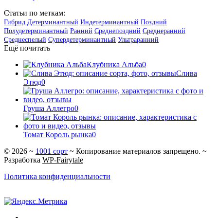
Статьи по меткам:
Гибрид
Детерминантный
Индетерминантный
Поздний
Полудетерминантный
Ранний
Среднепоздний
Среднеранний
Среднеспелый
Супердетерминантный
Ультраранний
Ещё почитать
Клубника Альба
0
Слива
Этюд
0
Груша Аллегро
0
Томат Король рынка
0
©
2026
~
1001 сорт
~ Копирование материалов запрещено. ~
Разработка
WP-Fairytale
Политика конфиденциальности