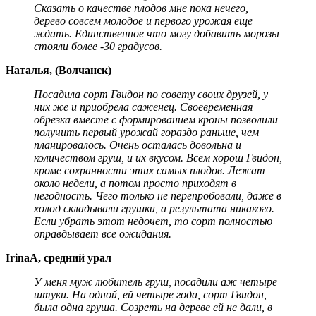
Сказать о качестве плодов мне пока нечего,
дерево совсем молодое и первого урожая еще
ждать. Единственное что могу добавить морозы
стояли более -30 градусов.
Наталья, (Волчанск)
Посадила сорт Гвидон по совету своих друзей, у
них же и приобрела саженец. Своевременная
обрезка вместе с формированием кроны позволили
получить первый урожай гораздо раньше, чем
планировалось. Очень осталась довольна и
количеством груш, и их вкусом. Всем хорош Гвидон,
кроме сохранности этих самых плодов. Лежат
около недели, а потом просто приходят в
негодность. Чего только не перепробовали, даже в
холод складывали грушки, а результата никакого.
Если убрать этот недочет, то сорт полностью
оправдывает все ожидания.
IrinaA, средний урал
У меня муж любитель груш, посадили аж четыре
штуки. На одной, ей четыре года, сорт Гвидон,
была одна груша. Созреть на дереве ей не дали, в