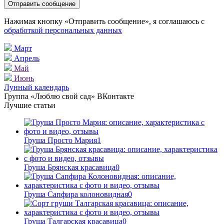
Нажимая кнопку «Отправить сообщение», я соглашаюсь с
обработкой персональных данных
Март
Апрель
Май
Июнь
Лунный календарь
Группа «Люблю свой сад» ВКонтакте
Лучшие статьи
Груша Просто Мария
1
Груша Брянская красавица
0
Груша Сапфира колоновидная
0
Груша Талгарская красавица
0