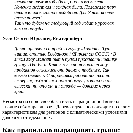
темноте тележкой сбили, она низко висела.
Конечно жёсткая и зелёная была. Полежала пару
дней и вполне стала съедобная. Для Урала вполне
даже ничего!
Так что будем на следующий год ждать урожая
какого-нибудь.
Усов Сергей Юрьевич, Екатеринбург
Давно прививаю и продаю грушу «Гвидон». Тут
читаю статью Богдановой (Директор СССС) : В
этом году может быть будем продавать новинку
грушу «Гвидон». Какая же это новинка если у
продавцов саженцев она давно в продаже. Так
всегда бывает. Стараешься работать честно —
не верят, подходят к проходимцу у которого ни
вывески, ни кто он, ни откуда — доверие через
край.
Несмотря на свою своеобразность выращивание Гвидона
вполне себя оправдывает. Дерево идеально подходит по своим
характеристикам для регионов с климатическими условиями
далекими от идеальных.
Как правильно выращивать груши: