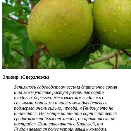
Эльвир, (Свердловск)
Занимаюсь садоводством весьма длительное время
и на моем участке растут различные сорта
плодовых деревьев. Несколько зим выдались с
сильными морозами и часть молодых деревьев
подмерзла очень сильно, правда, к Гвидону это не
относится. Несмотря на то что сорт считается
среднезимостойким от холода, он практически не
пострадал. Если сравнивать с Красулей, то
Гвидон является более устойчивым к холодам.