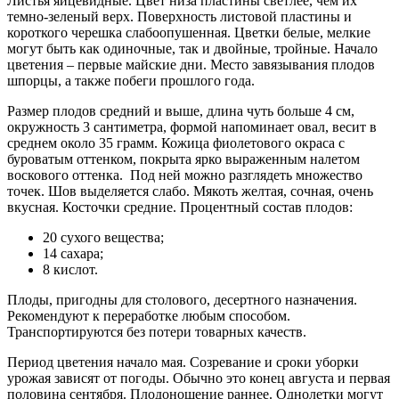
Листья яйцевидные. Цвет низа пластины светлее, чем их
темно-зеленый верх. Поверхность листовой пластины и
короткого черешка слабоопушенная. Цветки белые, мелкие
могут быть как одиночные, так и двойные, тройные. Начало
цветения – первые майские дни. Место завязывания плодов
шпорцы, а также побеги прошлого года.
Размер плодов средний и выше, длина чуть больше 4 см,
окружность 3 сантиметра, формой напоминает овал, весит в
среднем около 35 грамм. Кожица фиолетового окраса с
буроватым оттенком, покрыта ярко выраженным налетом
воскового оттенка. Под ней можно разглядеть множество
точек. Шов выделяется слабо. Мякоть желтая, сочная, очень
вкусная. Косточки средние. Процентный состав плодов:
20 сухого вещества;
14 сахара;
8 кислот.
Плоды, пригодны для столового, десертного назначения.
Рекомендуют к переработке любым способом.
Транспортируются без потери товарных качеств.
Период цветения начало мая. Созревание и сроки уборки
урожая зависят от погоды. Обычно это конец августа и первая
половина сентября. Плодоношение раннее. Однолетки могут