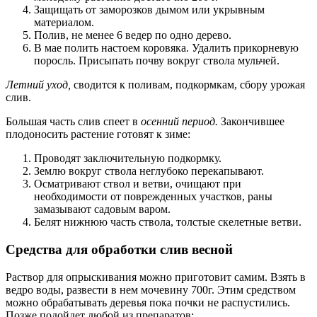
Защищать от заморозков дымом или укрывным
материалом.
Полив, не менее 6 ведер по одно дерево.
В мае полить настоем коровяка. Удалить прикорневую
поросль. Присыпать почву вокруг ствола мульчей.
Летний уход,
сводится к поливам, подкормкам, сбору урожая
слив.
Большая часть слив спеет в
осенний период.
Закончившее
плодоносить растение готовят к зиме:
Проводят заключительную подкормку.
Землю вокруг ствола неглубоко перекапывают.
Осматривают ствол и ветви, очищают при
необходимости от поврежденных участков, раны
замазывают садовым варом.
Белят нижнюю часть ствола, толстые скелетные ветви.
Средства для обработки слив весной
Раствор для опрыскивания можно приготовит самим. Взять в
ведро воды, развести в нем мочевину 700г. Этим средством
можно обрабатывать деревья пока почки не распустились.
Позже подойдет любой из препаратов: