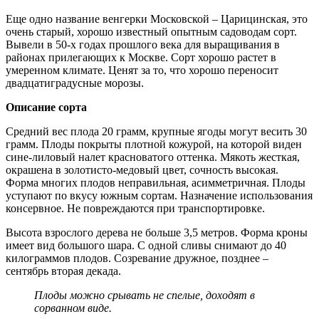
Еще одно название венгерки Московской – Царицинская, это
очень старый, хорошо известный опытным садоводам сорт.
Вывели в 50-х годах прошлого века для выращивания в
районах прилегающих к Москве. Сорт хорошо растет в
умеренном климате. Ценят за то, что хорошо переносит
двадцатиградусные морозы.
Описание сорта
Средний вес плода 20 грамм, крупные ягоды могут весить 30
грамм. Плоды покрыты плотной кожурой, на которой виден
сине-лиловый налет красноватого оттенка. Мякоть жесткая,
окрашена в золотисто-медовый цвет, сочность высокая.
Форма многих плодов неправильная, асимметричная. Плоды
уступают по вкусу южным сортам. Назначение использования
консервное. Не повреждаются при транспортировке.
Высота взрослого дерева не больше 3,5 метров. Форма кроны
имеет вид большого шара. С одной сливы снимают до 40
килограммов плодов. Созревание дружное, позднее –
сентябрь вторая декада.
Плоды можно срывать не спелые, доходят в
сорванном виде.