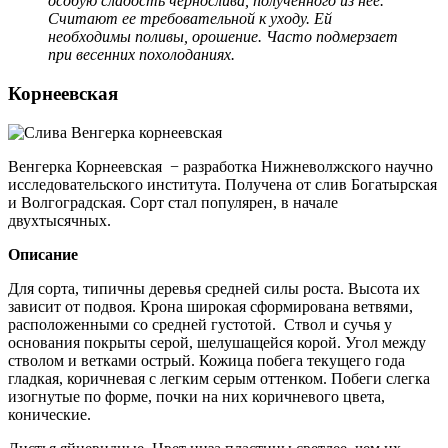
особую сладость чернослива, полученного из нее.
Считают ее требовательной к уходу. Ей
необходимы поливы, орошение. Часто подмерзает
при весенних похолоданиях.
Корнеевская
Венгерка Корнеевская − разработка Нижневолжского научно
исследовательского института. Получена от слив Богатырская
и Волгоградская. Сорт стал популярен, в начале
двухтысячных.
Описание
Для сорта, типичны деревья средней силы роста. Высота их
зависит от подвоя. Крона широкая сформирована ветвями,
расположенными со средней густотой. Ствол и сучья у
основания покрыты серой, шелушащейся корой. Угол между
стволом и ветками острый. Кожица побега текущего года
гладкая, коричневая с легким серым оттенком. Побеги слегка
изогнутые по форме, почки на них коричневого цвета,
конические.