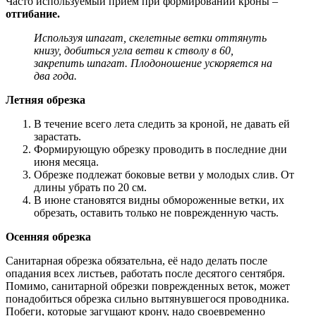
Часто используемый прием при формировании кроны –
отгибание.
Используя шпагат, скелетные ветки оттянуть
книзу, добиться угла ветви к стволу в 60,
закрепить шпагат. Плодоношение ускоряется на
два года.
Летняя обрезка
В течение всего лета следить за кроной, не давать ей
зарастать.
Формирующую обрезку проводить в последние дни
июня месяца.
Обрезке подлежат боковые ветви у молодых слив. От
длины убрать по 20 см.
В июне становятся видны обмороженные ветки, их
обрезать, оставить только не поврежденную часть.
Осенняя обрезка
Санитарная обрезка обязательна, её надо делать после
опадания всех листьев, работать после десятого сентября.
Помимо, санитарной обрезки поврежденных веток, может
понадобиться обрезка сильно вытянувшегося проводника.
Побеги, которые загущают крону, надо своевременно