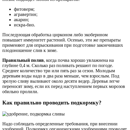
фитоверм;
агравертин;
акарин;
искра-био.
Последующая обработка цирконом либо экоберином
повышает иммунитет растений. Осенью, эти же препараты
применяют для опрыскивания при подготовке закончивших
плодоношение слив к зиме.
Правильный полив
, когда почва хорошо увлажнена на
глубине 0,4 м. Сколько раз поливать решают по погоде.
Среднее количество три или пять раз за сезон. Молодым
деревьям воды надо в два раза меньше, чем взрослым. Под
зрелую сливу выливают около десяти ведер. Деревья легче
переносят зиму, если их перед наступлением первых морозов
обильно пролили.
Как правильно проводить подкормку?
Надо соблюдать определенные требования, при внесении
удобрений. Подкормку органическими удобрениями проводят