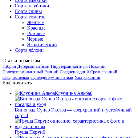
Сорта ежевики
Сорта клубники
Сорта сливы
Сорта томатов
Жёлтые
Красные
Розовые
Чёрные
Экзотический
Сорта яблони
Статьи по меткам:
Гибрид
Детерминантный
Индетерминантный
Поздний
Полудетерминантный
Ранний
Среднепоздний
Среднеранний
Среднеспелый
Супердетерминантный
Ультраранний
Ещё почитать
Клубника Альба
0
Виноград Супер Экстра — сверхранний и устойчивый
сорт!
0
Груша Перун
0