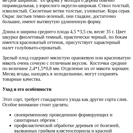
метров шириной. Ее форма у молодого дерева обычно
пирамидальная, у взрослого округло-широкая. Ствол толстый,
извилистый. Скелетные ветви толстые, узловатые. Кора серая.
Окрас листьев темно-зеленый, они гладкие, достаточно
большие, имеют вытянутую удлиненную форму.
Длина и ширина среднего плода 4,5 *3,5 см, весят 35 г. Цвет
шкурки фиолетовый темный, практически черный, по бокам
имеется красноватый оттенок, присутствует характерный
налет голубовато-сероватый.
Зрелый плод содержит мясистую оранжевую или красноватую
мякоть очень сочную с отличным вкусом. Косточки средние
по величине 2,4*1,5*0,8 мм. Отделение их от мякоти хорошее.
Месяц ягоды, находясь в холодильнике, могут сохранять
товарные качества.
Уход и его особенности
Этот сорт, требует стандартного ухода как другие сорта слив.
Особое внимание стоит уделять:
своевременному проведениию формирующих и
санитарных обрезок :
профилактической обработке деревьев от болезней,
вызванных грибком клястеоспориоза и красной