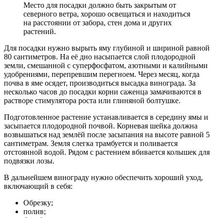
Место для посадки должно быть закрытым от
северного ветра, хорошо освещаться и находиться
на расстоянии от забора, стен дома и других
растений.
Для посадки нужно вырыть яму глубиной и шириной равной
80 сантиметров. На её дно насыпается слой плодородной
земли, смешанной с суперфосфатом, азотными и калийными
удобрениями, перепревшим перегноем. Через месяц, когда
почва в яме осядет, производиться высадка винограда. За
несколько часов до посадки корни саженца замачиваются в
растворе стимулятора роста или глиняной болтушке.
Подготовленное растение устанавливается в середину ямы и
засыпается плодородной почвой. Корневая шейка должна
возвышаться над землёй после засыпания на высоте равной 5
сантиметрам. Земля слегка трамбуется и поливается
отстоянной водой. Рядом с растением вбивается колышек для
подвязки лозы.
В дальнейшем винограду нужно обеспечить хороший уход,
включающий в себя:
Обрезку;
полив;