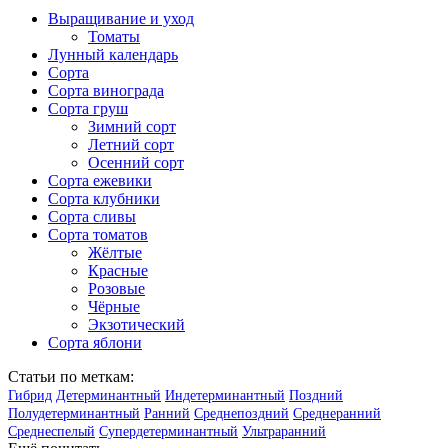
Выращивание и уход
Томаты
Лунный календарь
Сорта
Сорта винограда
Сорта груш
Зимний сорт
Летний сорт
Осенний сорт
Сорта ежевики
Сорта клубники
Сорта сливы
Сорта томатов
Жёлтые
Красные
Розовые
Чёрные
Экзотический
Сорта яблони
Статьи по меткам:
Гибрид
Детерминантный
Индетерминантный
Поздний
Полудетерминантный
Ранний
Среднепоздний
Среднеранний
Среднеспелый
Супердетерминантный
Ультраранний