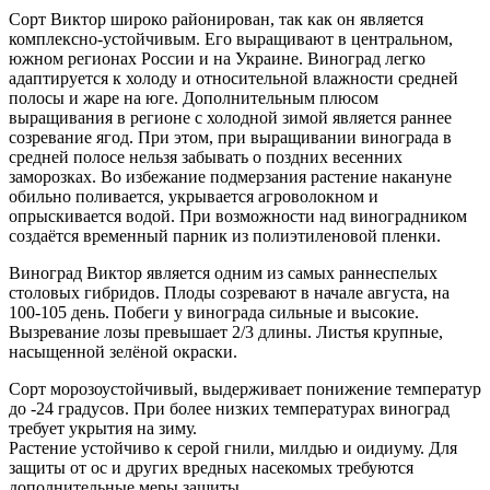
Сорт Виктор широко районирован, так как он является
комплексно-устойчивым. Его выращивают в центральном,
южном регионах России и на Украине. Виноград легко
адаптируется к холоду и относительной влажности средней
полосы и жаре на юге. Дополнительным плюсом
выращивания в регионе с холодной зимой является раннее
созревание ягод. При этом, при выращивании винограда в
средней полосе нельзя забывать о поздних весенних
заморозках. Во избежание подмерзания растение накануне
обильно поливается, укрывается агроволокном и
опрыскивается водой. При возможности над виноградником
создаётся временный парник из полиэтиленовой пленки.
Виноград Виктор является одним из самых раннеспелых
столовых гибридов. Плоды созревают в начале августа, на
100-105 день. Побеги у винограда сильные и высокие.
Вызревание лозы превышает 2/3 длины. Листья крупные,
насыщенной зелёной окраски.
Сорт морозоустойчивый, выдерживает понижение температур
до -24 градусов. При более низких температурах виноград
требует укрытия на зиму.
Растение устойчиво к серой гнили, милдью и оидиуму. Для
защиты от ос и других вредных насекомых требуются
дополнительные меры защиты.