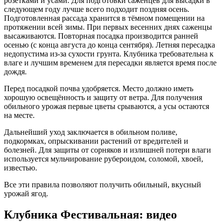
розетками и усами. Для подготовки саженцев для высадки в
следующем году лучше всего подходит поздняя осень.
Подготовленная рассада хранится в тёмном помещении на
протяжении всей зимы. При первых весенних днях саженцы
высаживаются. Повторная посадка производится ранней
осенью (с конца августа до конца сентября). Летняя пересадка
недопустима из-за сухости грунта. Клубника требовательна к
влаге и лучшим временем для пересадки является время после
дождя.
Перед посадкой почва удобряется. Место должно иметь
хорошую освещённость и защиту от ветра. Для получения
обильного урожая первые цветы срываются, а усы остаются
на месте.
Дальнейший уход заключается в обильном поливе,
подкормках, опрыскивании растений от вредителей и
болезней. Для защиты от сорняков и излишней потери влаги
используется мульчирование рубероидом, соломой, хвоей,
известью.
Все эти правила позволяют получить обильный, вкусный
урожай ягод.
Клубника Фестивальная: видео