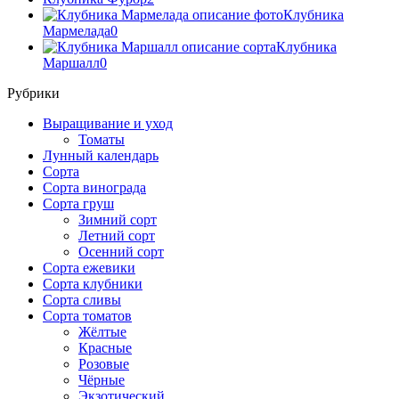
Клубника
Мармелада
0
Клубника
Маршалл
0
Рубрики
Выращивание и уход
Томаты
Лунный календарь
Сорта
Сорта винограда
Сорта груш
Зимний сорт
Летний сорт
Осенний сорт
Сорта ежевики
Сорта клубники
Сорта сливы
Сорта томатов
Жёлтые
Красные
Розовые
Чёрные
Экзотический