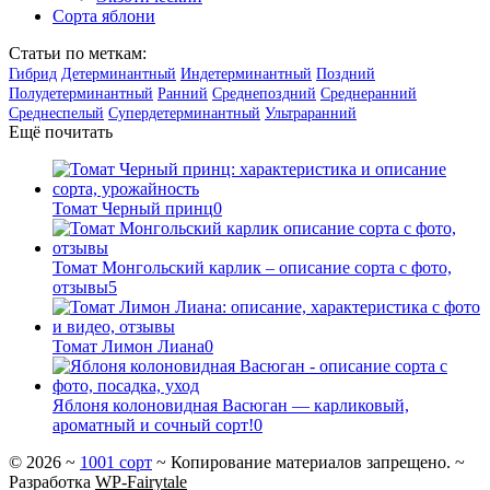
Сорта яблони
Статьи по меткам:
Гибрид
Детерминантный
Индетерминантный
Поздний
Полудетерминантный
Ранний
Среднепоздний
Среднеранний
Среднеспелый
Супердетерминантный
Ультраранний
Ещё почитать
Томат Черный принц
0
Томат Монгольский карлик – описание сорта с фото,
отзывы
5
Томат Лимон Лиана
0
Яблоня колоновидная Васюган — карликовый,
ароматный и сочный сорт!
0
©
2026
~
1001 сорт
~ Копирование материалов запрещено. ~
Разработка
WP-Fairytale