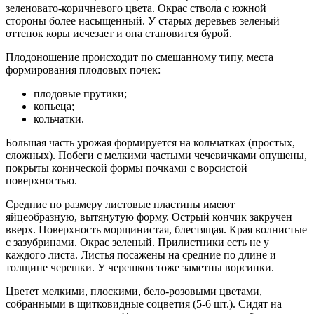
зеленовато-коричневого цвета. Окрас ствола с южной
стороны более насыщенный. У старых деревьев зеленый
оттенок коры исчезает и она становится бурой.
Плодоношение происходит по смешанному типу, места
формирования плодовых почек:
плодовые прутики;
копьеца;
кольчатки.
Большая часть урожая формируется на кольчатках (простых,
сложных). Побеги с мелкими частыми чечевичками опушены,
покрыты конической формы почками с ворсистой
поверхностью.
Средние по размеру листовые пластины имеют
яйцеобразную, вытянутую форму. Острый кончик закручен
вверх. Поверхность морщинистая, блестящая. Края волнистые
с зазубринами. Окрас зеленый. Прилистники есть не у
каждого листа. Листья посажены на средние по длине и
толщине черешки. У черешков тоже заметны ворсинки.
Цветет мелкими, плоскими, бело-розовыми цветами,
собранными в щитковидные соцветия (5-6 шт.). Сидят на