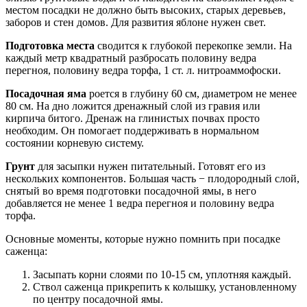
местом посадки не должно быть высоких, старых деревьев,
заборов и стен домов. Для развития яблоне нужен свет.
Подготовка места
сводится к глубокой перекопке земли. На
каждый метр квадратный разбросать половину ведра
перегноя, половину ведра торфа, 1 ст. л. нитроаммофоски.
Посадочная яма
роется в глубину 60 см, диаметром не менее
80 см. На дно ложится дренажный слой из гравия или
кирпича битого. Дренаж на глинистых почвах просто
необходим. Он помогает поддерживать в нормальном
состоянии корневую систему.
Грунт
для засыпки нужен питательный. Готовят его из
нескольких компонентов. Большая часть − плодородный слой,
снятый во время подготовки посадочной ямы, в него
добавляется не менее 1 ведра перегноя и половину ведра
торфа.
Основные моменты, которые нужно помнить при посадке
саженца:
Засыпать корни слоями по 10-15 см, уплотняя каждый.
Ствол саженца прикрепить к колышку, установленному
по центру посадочной ямы.