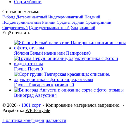
Сорта яблони
Статьи по меткам:
Гибрид
Детерминантный
Индетерминантный
Поздний
Полудетерминантный
Ранний
Среднепоздний
Среднеранний
Среднеспелый
Супердетерминантный
Ультраранний
Ещё почитать
Яблоня Белый налив или Папировка
0
Груша Перун
0
Груша Талгарская красавица
0
Виноград Августин
4
©
2026
~
1001 сорт
~ Копирование материалов запрещено. ~
Разработка
WP-Fairytale
Политика конфиденциальности