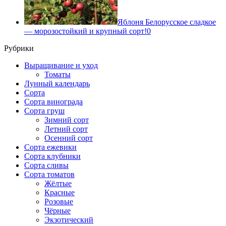
Яблоня Белорусское сладкое
— морозостойкий и крупный сорт!
0
Рубрики
Выращивание и уход
Томаты
Лунный календарь
Сорта
Сорта винограда
Сорта груш
Зимний сорт
Летний сорт
Осенний сорт
Сорта ежевики
Сорта клубники
Сорта сливы
Сорта томатов
Жёлтые
Красные
Розовые
Чёрные
Экзотический