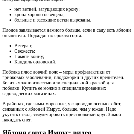
нет ветвей, загущающих крону;
крона хорошо освещена;
больные и засохшие ветки вырезаны.
Плодов завязывается намного больше, если в саду есть яблони
опылители. Подходят по срокам сорта:
Ветеран;
Свежесть;
Память воину;
Кандиль орловский.
Побелка плюс ловчий пояс – меры профилактики от
грибковых заболеваний, плодожорки и других вредителей.
Белить можно известью или специальной краской для
побелки. Купить ее можно в специализированных
садоводческих магазинах.
В районах, где зимы морозные, у садоводов осенью забот,
связанных с яблоней Имрус, больше, чем у южан. Надо
укутать ствол, замульчировать приствольный круг. Зимой
накидать снег.
Яблоня сорта Имрус: видео