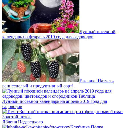
Лунный посевной
календарь на февраль 2019 года для садоводов
Ежевика Натчез -
раннеспелый и продуктивный сорт!
Лунный посевной календарь на апрель 2019 года для
садоводов
Томат
Золотой поток
Яблоня Недзвецкого
Клубника Полка