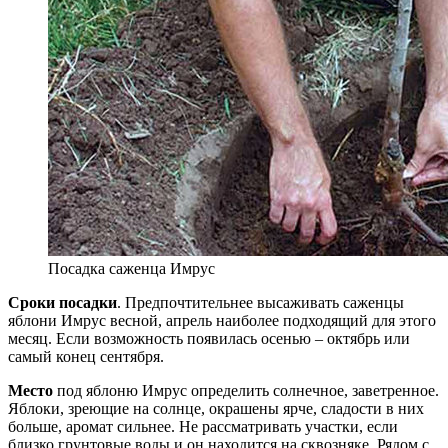
Посадка саженца Имрус
Сроки посадки
. Предпочтительнее высаживать саженцы
яблони Имрус весной, апрель наиболее подходящий для этого
месяц. Если возможность появилась осенью – октябрь или
самый конец сентября.
Место
под яблоню Имрус определить солнечное, заветренное.
Яблоки, зреющие на солнце, окрашены ярче, сладости в них
больше, аромат сильнее. Не рассматривать участки, если
близко грунтовые воды и он находится на сквозняке. Рядом с