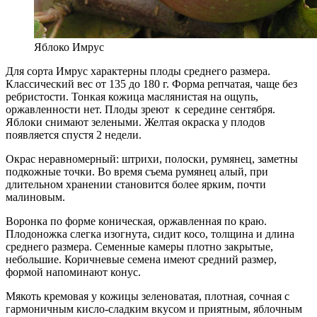
Яблоко Имрус
Для сорта Имрус характерны плоды среднего размера.
Классический вес от 135 до 180 г. Форма репчатая, чаще без
ребристости. Тонкая кожица маслянистая на ощупь,
оржавленности нет. Плоды зреют к середине сентября.
Яблоки снимают зелеными. Желтая окраска у плодов
появляется спустя 2 недели.
Окрас неравномерный: штрихи, полоски, румянец, заметны
подкожные точки. Во время съема румянец алый, при
длительном хранении становится более ярким, почти
малиновым.
Воронка по форме коническая, оржавленная по краю.
Плодоножка слегка изогнута, сидит косо, толщина и длина
среднего размера. Семенные камеры плотно закрытые,
небольшие. Коричневые семена имеют средний размер,
формой напоминают конус.
Мякоть кремовая у кожицы зеленоватая, плотная, сочная с
гармоничным кисло-сладким вкусом и приятным, яблочным