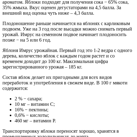
ароматом. Яблоки подходят для получения сока − 65% сока,
35% жмыха. Вкус оценен дегустаторами на 4,5 балла. За
внешний вид оценка чуть ниже – 4,3 балла.
Плодоношение раньше начинается на яблонях с карликовым
подвоем. Уже на 3 год после высадки можно снимать первый
урожай. Имрус на семенном подвое начинает плодоносить
позже − на 5 или 6 год.
Яблоня Имрус урожайная. Первый год это 1-2 ведра с одного
дерева, количество яблок с каждым годом растет и со
временем доходит до 100 кг. Максимальная цифра
зарегистрированного урожая – 185 кг.
Состав яблок делает их пригодными для всех видов
переработок и употребления в свежем виде. В 100 г мякоти
содержится:
2 % − сахара;
10 мг – витамин C;
16% − пектины;
0,6% − кислоты;
460 мг – витамин P.
Транспортировку яблоки переносят хорошо, хранятся в
промышленных холодильниках до марта.