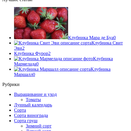
Клубника Мара де Буа
0
Клубника Свит
Эви
2
Клубника Фурор
2
Клубника
Мармелада
0
Клубника
Маршалл
0
Рубрики
Выращивание и уход
Томаты
Лунный календарь
Сорта
Сорта винограда
Сорта груш
Зимний сорт