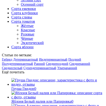
Летний сорт
Осенний сорт
Сорта ежевики
Сорта клубники
Сорта сливы
Сорта томатов
Жёлтые
Красные
Розовые
Чёрные
Экзотический
Сорта яблони
Статьи по меткам:
Гибрид
Детерминантный
Индетерминантный
Поздний
Полудетерминантный
Ранний
Среднепоздний
Среднеранний
Среднеспелый
Супердетерминантный
Ультраранний
Ещё почитать
Груша Гвидон
0
Яблоня Белый налив или Папировка
0